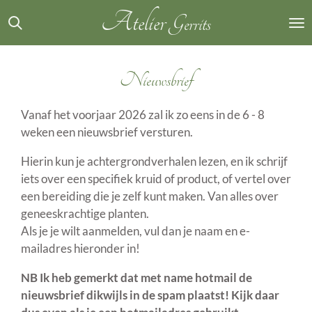
Atelier
Ga
Gerrits
direct
naar
de
Nieuwsbrief
hoofdinhoud
Vanaf het voorjaar 2026 zal ik zo eens in de 6 - 8
weken een nieuwsbrief versturen.
Hierin kun je achtergrondverhalen lezen, en ik schrijf
iets over een specifiek kruid of product, of vertel over
een bereiding die je zelf kunt maken. Van alles over
geneeskrachtige planten.
Als je je wilt aanmelden, vul dan je naam en e-
mailadres hieronder in!
NB Ik heb gemerkt dat met name hotmail de
nieuwsbrief dikwijls in de spam plaatst! Kijk daar