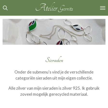
Atelier
Ga
Gerrits
direct
naar
de
hoofdinhoud
Sieraden
Onder de submenu's vind je de verschillende
categoriën sieraden uit mijn eigen collectie.
Alle zilver van mijn sieraden is zilver 925. Ik gebruik
zoveel mogelijk gerecycled materiaal.